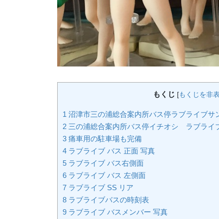
もくじ
[
もくじを非
1
沼津市三の浦総合案内所バス停ラブライブサ
2
三の浦総合案内所バス停イチオシ ラブライ
3
痛車用の駐車場も完備
4
ラブライブ バス 正面 写真
5
ラブライブ バス右側面
6
ラブライブ バス 左側面
7
ラブライブ SS リア
8
ラブライブバスの時刻表
9
ラブライブ バスメンバー 写真