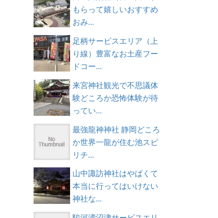
もらって嬉しいおすすめ
おみ...
足柄サービスエリア（上
り線）豊富なお土産フー
ドコー...
来宮神社観光で不思議体
験どころか恐怖体験が待
ってい...
最強龍神神社 静岡どころ
か世界一龍が住む池スピ
リチ...
山中諏訪神社はやばくて
本当に行ってはいけない
神社な...
駿河湾沼津サービスエリ