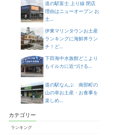
道の駅富士 上り線 閉店
理由はニューオープン お
土...
伊東マリンタウンお土産
ランキングに海鮮丼ラン
チ！ど...
下田海中水族館どこより
もイルカに近づける...
道の駅なんぶ 南部町の
山の幸お土産・お食事を
楽しめ...
カテゴリー
ランキング