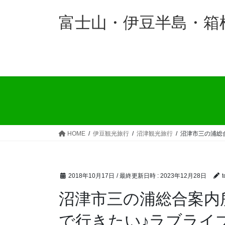
コ
ナ
ン
ビ
富士山・伊豆半島・箱
テ
ゲ
ン
ー
ツ
シ
へ
ョ
ス
ン
キ
に
ッ
移
プ
動
HOME
伊豆観光旅行
沼津観光旅行
沼津市三の浦総合
2018年10月17日
/ 最終更新日時 :
2023年12月28日
t
沼津市三の浦総合案内
で行きたい♪ラブライ