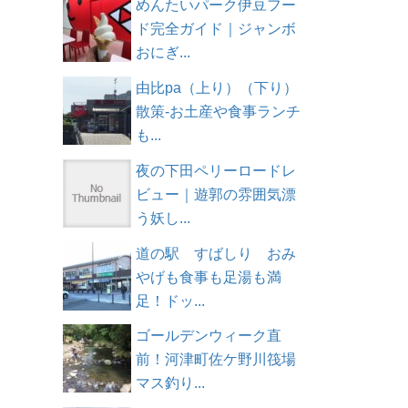
めんたいパーク伊豆フー
ド完全ガイド｜ジャンボ
おにぎ...
由比pa（上り）（下り）
散策-お土産や食事ランチ
も...
夜の下田ペリーロードレ
ビュー｜遊郭の雰囲気漂
う妖し...
道の駅 すばしり おみ
やげも食事も足湯も満
足！ドッ...
ゴールデンウィーク直
前！河津町佐ケ野川筏場
マス釣り...