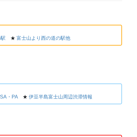
の駅
★
富士山より西の道の駅他
SA・PA
★
伊豆半島富士山周辺渋滞情報