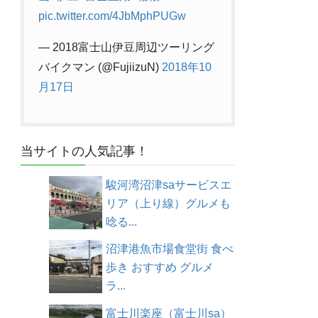
pic.twitter.com/4JbMphPUGw
— 2018富士山伊豆周辺ツーリング
バイクマン (@FujiizuN)
2018年10
月17日
当サイトの人気記事！
駿河湾沼津saサービスエ
リア（上り線）グルメも
唸る...
沼津港魚市場食堂街 食べ
歩き おすすめ グルメ
ラ...
富士川楽座（富士川sa）