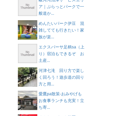
ア｜ぷらっとパークで一
般道か...
めんたいパーク伊豆 混
雑してても行きたい！家
族が楽...
エクスパーサ足柄sa（上
り）宿泊もできるぞ お
土産...
河津七滝 回り方で楽し
く回ろう！遊歩道の回り
方と用...
愛鷹pa散策-おみやげも
お食事ランチも充実！立
ち寄...