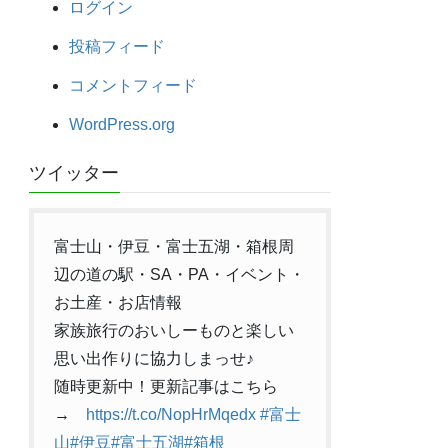
ログイン
投稿フィード
コメントフィード
WordPress.org
ツイッター
富士山・伊豆・富士五湖・箱根周
辺の道の駅・SA・PA・イベント・
お土産・お店情報
家族旅行のおいしーものと楽しい
思い出作りに協力しまっせ♪
随時更新中！更新記事はこちら
→
https://t.co/NopHrMqedx
#富士
山
#伊豆
#富士五湖
#箱根