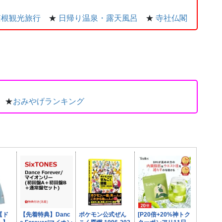
箱根観光旅行
★
日帰り温泉・露天風呂
★
寺社仏閣
★
おみやげランキング