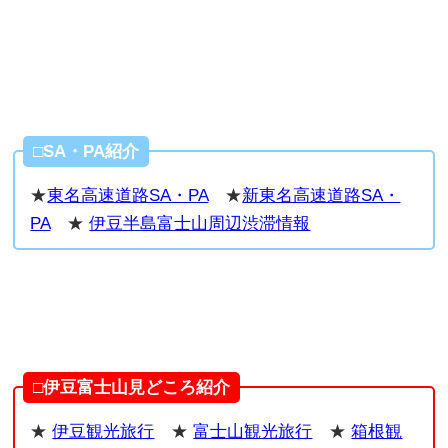
□SA・PA紹介
★
東名高速道路SA・PA
★
新東名高速道路SA・
PA
★
伊豆半島富士山周辺渋滞情報
□伊豆富士山見どころ紹介
★
伊豆観光旅行
★
富士山観光旅行
★
箱根観