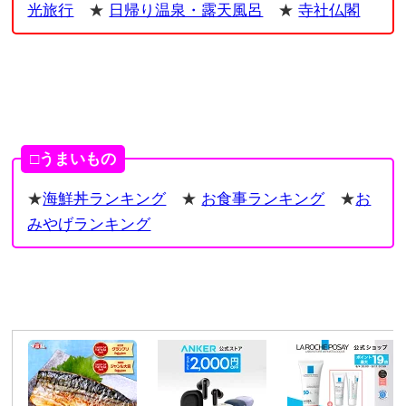
光旅行
★
日帰り温泉・露天風呂
★
寺社仏閣
□うまいもの
★
海鮮丼ランキング
★
お食事ランキング
★
お
みやげランキング