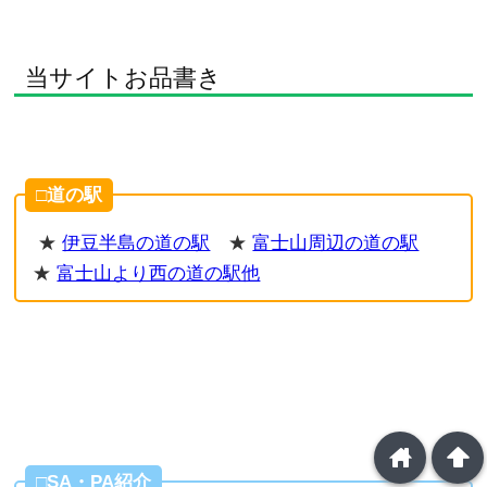
当サイトお品書き
□道の駅
★
伊豆半島の道の駅
★
富士山周辺の道の駅
★
富士山より西の道の駅他
home
arrowup
□SA・PA紹介