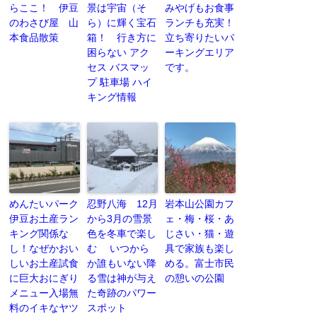
らここ！ 伊豆
景は宇宙（そ
みやげもお食事
のわさび屋 山
ら）に輝く宝石
ランチも充実！
本食品散策
箱！ 行き方に
立ち寄りたいパ
困らない アク
ーキングエリア
セス バスマッ
です。
プ 駐車場 ハイ
キング情報
めんたいパーク
忍野八海 12月
岩本山公園カフ
伊豆お土産ラン
から3月の雪景
ェ・梅・桜・あ
キング関係な
色を冬車で楽し
じさい・猫・遊
し！なぜかおい
む いつから
具で家族も楽し
しいお土産試食
か誰もいない降
める。富士市民
に巨大おにぎり
る雪は神が与え
の憩いの公園
メニュー入場無
た奇跡のパワー
料のイキなヤツ
スポット