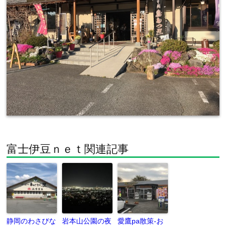
富士伊豆ｎｅｔ関連記事
静岡のわさびな
岩本山公園の夜
愛鷹pa散策-お