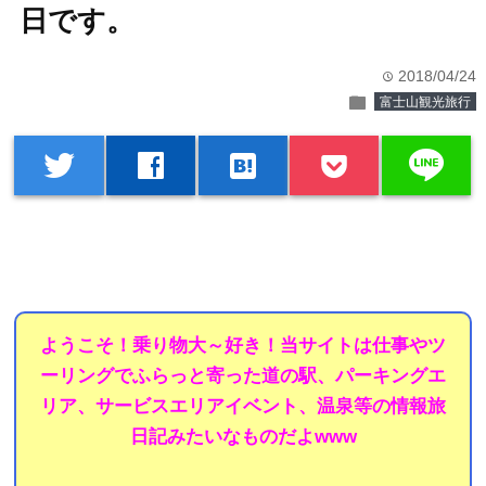
日です。
2018/04/24
time
folder
富士山観光旅行
line
twitter
facebook
hatenabookmark
ようこそ！乗り物大～好き！当サイトは仕事やツ
ーリングでふらっと寄った道の駅、パーキングエ
リア、サービスエリアイベント、温泉等の情報旅
日記みたいなものだよwww