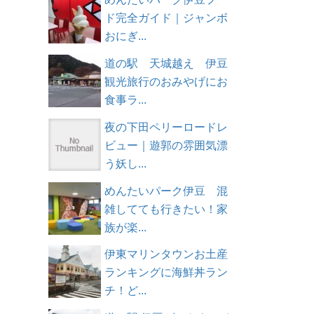
ド完全ガイド｜ジャンボ
おにぎ...
道の駅 天城越え 伊豆
観光旅行のおみやげにお
食事ラ...
夜の下田ペリーロードレ
ビュー｜遊郭の雰囲気漂
う妖し...
めんたいパーク伊豆 混
雑してても行きたい！家
族が楽...
伊東マリンタウンお土産
ランキングに海鮮丼ラン
チ！ど...