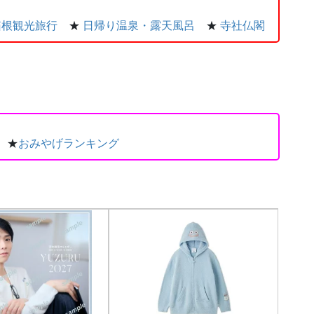
箱根観光旅行
★
日帰り温泉・露天風呂
★
寺社仏閣
★
おみやげランキング