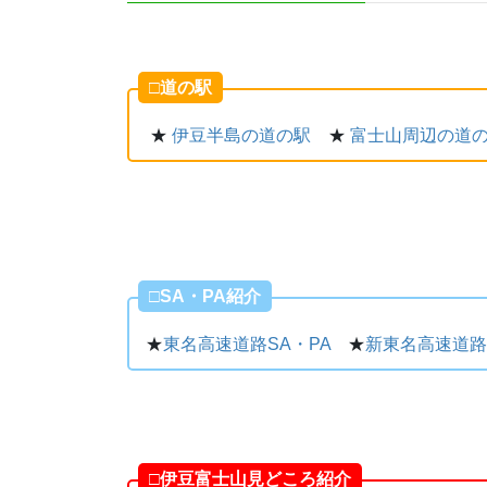
□道の駅
★
伊豆半島の道の駅
★
富士山周辺の道
□SA・PA紹介
★
東名高速道路SA・PA
★
新東名高速道路
□伊豆富士山見どころ紹介