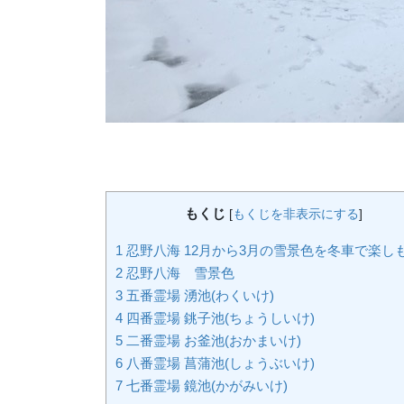
もくじ
[
もくじを非表示にする
]
1
忍野八海 12月から3月の雪景色を冬車で楽し
2
忍野八海 雪景色
3
五番霊場 湧池(わくいけ)
4
四番霊場 銚子池(ちょうしいけ)
5
二番霊場 お釜池(おかまいけ)
6
八番霊場 菖蒲池(しょうぶいけ)
7
七番霊場 鏡池(かがみいけ)