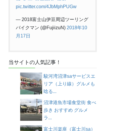
pic.twitter.com/4JbMphPUGw
— 2018富士山伊豆周辺ツーリング
バイクマン (@FujiizuN)
2018年10
月17日
当サイトの人気記事！
駿河湾沼津saサービスエ
リア（上り線）グルメも
唸る...
沼津港魚市場食堂街 食べ
歩き おすすめ グルメ
ラ...
富士川楽座（富士川sa）