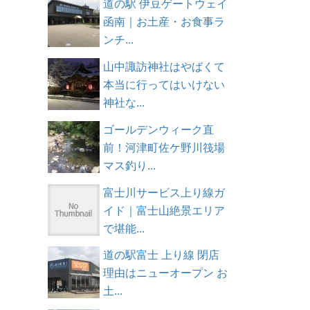
道の駅 伊豆ゲートウェイ
函南｜お土産・お食事ラ
ンチ...
山中諏訪神社はやばくて
本当に行ってはいけない
神社な...
ゴールデンウィーク直
前！河津町佐ケ野川筏場
マス釣り...
富士川サービス上り線ガ
イド｜富士山絶景エリア
で堪能...
道の駅富士 上り線 閉店
理由はニューオープン お
土...