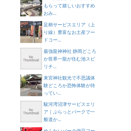
もらって嬉しいおすすめ
おみ...
足柄サービスエリア（上
り線）豊富なお土産フー
ドコー...
最強龍神神社 静岡どころ
か世界一龍が住む池スピ
リチ...
来宮神社観光で不思議体
験どころか恐怖体験が待
ってい...
駿河湾沼津サービスエリ
ア｜ぷらっとパークで一
般道か...
めんたいパーク伊豆フー