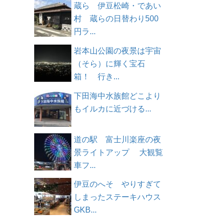
蔵ら 伊豆松崎・であい
村 蔵らの日替わり500
円ラ...
岩本山公園の夜景は宇宙
（そら）に輝く宝石
箱！ 行き...
下田海中水族館どこより
もイルカに近づける...
道の駅 富士川楽座の夜
景ライトアップ 大観覧
車フ...
伊豆のへそ やりすぎて
しまったステーキハウス
GKB...