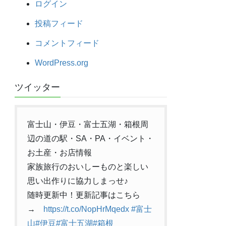
ログイン
投稿フィード
コメントフィード
WordPress.org
ツイッター
富士山・伊豆・富士五湖・箱根周
辺の道の駅・SA・PA・イベント・
お土産・お店情報
家族旅行のおいしーものと楽しい
思い出作りに協力しまっせ♪
随時更新中！更新記事はこちら
→
https://t.co/NopHrMqedx
#富士
山
#伊豆
#富士五湖
#箱根