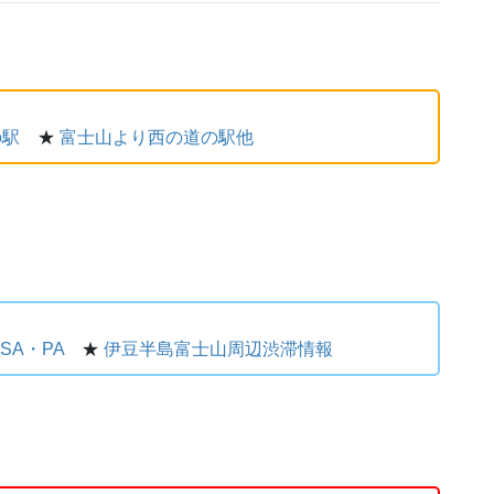
の駅
★
富士山より西の道の駅他
SA・PA
★
伊豆半島富士山周辺渋滞情報