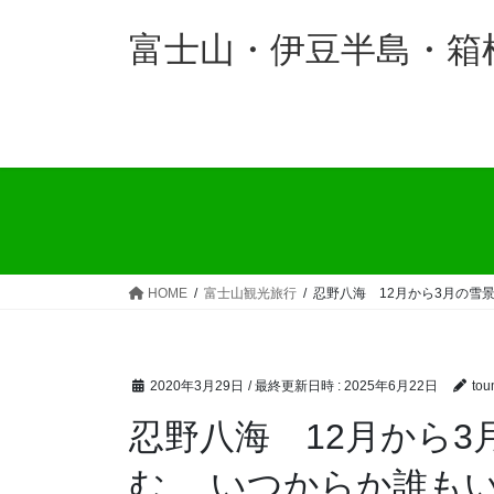
コ
ナ
ン
ビ
富士山・伊豆半島・箱
テ
ゲ
ン
ー
ツ
シ
へ
ョ
ス
ン
キ
に
ッ
移
プ
動
HOME
富士山観光旅行
忍野八海 12月から3月の
2020年3月29日
/ 最終更新日時 :
2025年6月22日
tou
忍野八海 12月から
む いつからか誰もい